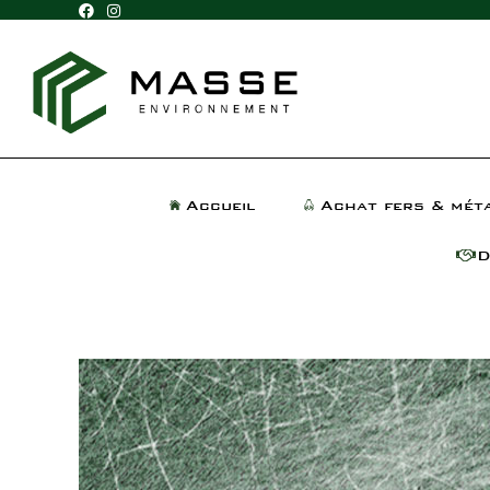
Accueil
Achat fers & mét
D