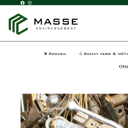
Accueil
Achat fers & mét
D