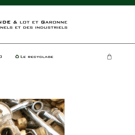
DE & lot et Garonne
nels et des industriels
O
Le recyclage