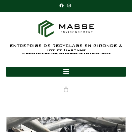
ENTREPRISE DE RECYCLAGE EN GIRONDE &
lot et Garonne
au service des particuliers, des professionnels et des industriels