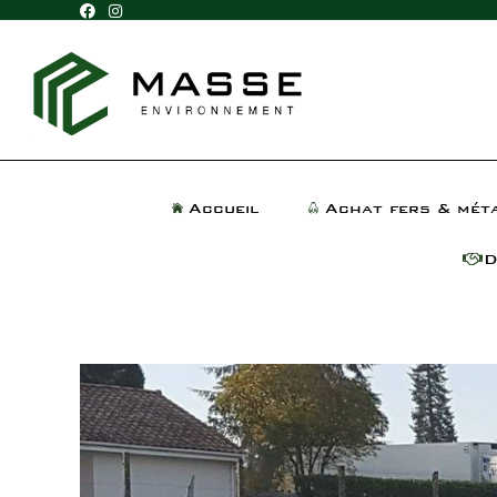
Accueil
Achat fers & mét
D