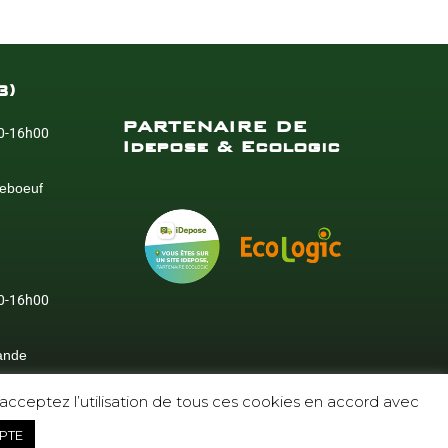
3)
PARTENAIRE DE
0-16h00
Idepose & Ecologic
leboeuf
0-16h00
ande
s acceptez l’utilisation de tous ces cookies en accord avec
PTE