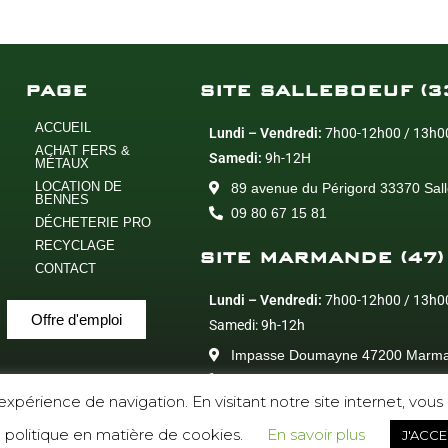
PAGE
SITE SALLEBOEUF (3
ACCUEIL
Lundi – Vendredi:
7h00-12h00 / 13h0
ACHAT FERS &
Samedi:
9h-12H
MÉTAUX
LOCATION DE
89 avenue du Périgord 33370 Sal
BENNES
09 80 67 15 81
DÉCHETERIE PRO
RECYCLAGE
SITE MARMANDE (47)
CONTACT
Lundi – Vendredi:
7h00-12h00 / 13h0
Offre d'emploi
Samedi: 9h-12h
Impasse Doumayne 47200 Marm
05 64 72 00 75
e expérience de navigation. En visitant notre site internet, vou
 politique en matière de cookies.
En savoir plus
nnement – Création
Distinguez-vous.com
–
Mentions légales
J'ACCE